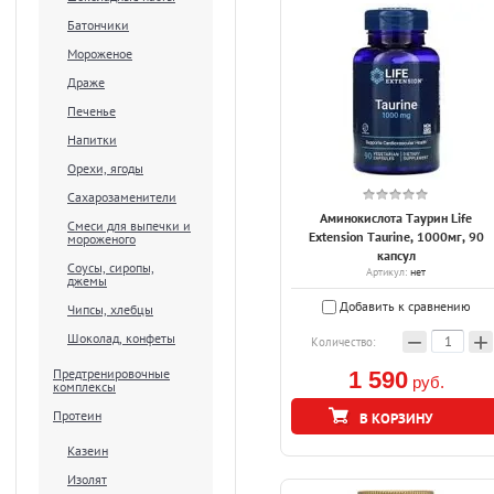
Батончики
Мороженое
Драже
Печенье
Напитки
Орехи, ягоды
Сахарозаменители
Аминокислота Таурин Life
Смеси для выпечки и
Extension Taurine, 1000мг, 90
мороженого
капсул
Соусы, сиропы,
Артикул:
нет
джемы
Добавить к сравнению
Чипсы, хлебцы
−
+
Шоколад, конфеты
Количество:
Предтренировочные
1 590
руб.
комплексы
Протеин
Казеин
Изолят