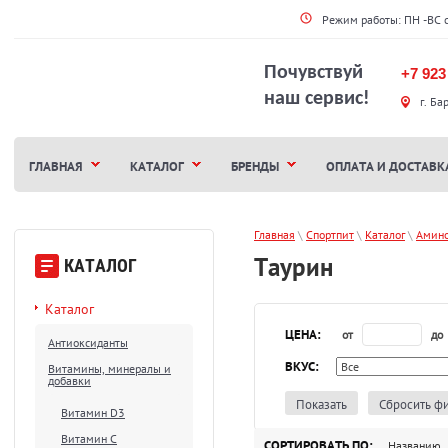
Режим работы: ПН -ВС 
Почувствуй
+7 923
наш сервис!
г. Ба
ГЛАВНАЯ
КАТАЛОГ
БРЕНДЫ
ОПЛАТА И ДОСТАВК
Главная
 \ 
Спортпит
 \ 
Каталог
 \ 
Амин
Таурин
КАТАЛОГ
Каталог
ЦЕНА:
от
до
Антиоксиданты
ВКУС:
Витамины, минералы и
добавки
Показать
Сбросить ф
Витамин D3
Витамин С
СОРТИРОВАТЬ ПО:
Названию