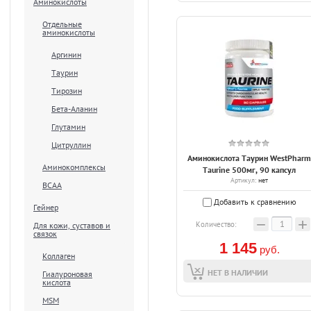
Аминокислоты
Отдельные
аминокислоты
Аргинин
Таурин
Тирозин
Бета-Аланин
Глутамин
Цитруллин
Аминокислота Таурин WestPharm
Аминокомплексы
Taurine 500мг, 90 капсул
Артикул:
нет
ВСАА
Добавить к сравнению
Гейнер
−
+
Количество:
Для кожи, суставов и
связок
1 145
руб.
Коллаген
НЕТ В НАЛИЧИИ
Гиалуроновая
кислота
MSM