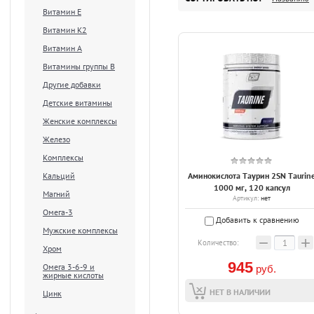
Витамин Е
Витамин К2
Витамин А
Витамины группы В
Другие добавки
Детские витамины
Женские комплексы
Железо
Комплексы
Кальций
Аминокислота Таурин 2SN Taurin
1000 мг, 120 капсул
Магний
Артикул:
нет
Омега-3
Добавить к сравнению
Мужские комплексы
−
+
Количество:
Хром
945
Омега 3-6-9 и
руб.
жирные кислоты
НЕТ В НАЛИЧИИ
Цинк