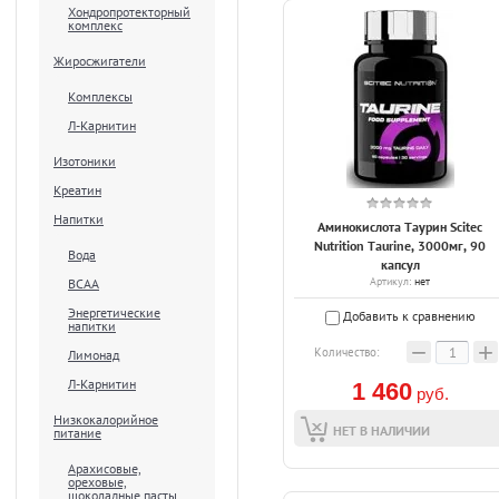
Хондропротекторный
комплекс
Жиросжигатели
Комплексы
Л-Карнитин
Изотоники
Креатин
Напитки
Аминокислота Таурин Scitec
Nutrition Taurine, 3000мг, 90
Вода
капсул
Артикул:
нет
ВСАА
Энергетические
Добавить к сравнению
напитки
−
+
Количество:
Лимонад
Л-Карнитин
1 460
руб.
Низкокалорийное
НЕТ В НАЛИЧИИ
питание
Арахисовые,
ореховые,
шоколадные пасты