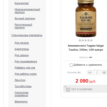
Концентрат
Многокомпонентный
протеин
Яичный протеин
Растительный
протеин
Специальные препараты
Для печени
Аминокислота Таурин Solgar
Адаптогены
Taurine, 500мг, 100 капсул
Для зрения
Артикул:
нет
Для пищеварения
Добавить к сравнению
Добавки для сна
−
+
Количество:
Для работы мозга
2 090
Лецитин
руб.
Тестобустеры
НЕТ В НАЛИЧИИ
Спирулина,
хлорофилл
Ферменты