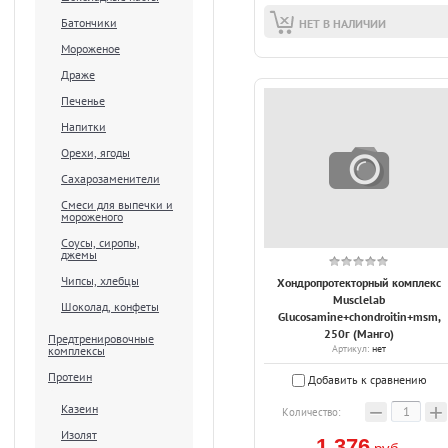
Батончики
НЕТ В НАЛИЧИИ
Мороженое
Драже
Печенье
Напитки
Орехи, ягоды
Сахарозаменители
Смеси для выпечки и
мороженого
Соусы, сиропы,
джемы
Чипсы, хлебцы
Хондропротекторный комплекс
Musclelab
Шоколад, конфеты
Glucosamine+chondroitin+msm,
250г (Манго)
Предтренировочные
Артикул:
нет
комплексы
Протеин
Добавить к сравнению
−
+
Казеин
Количество:
Изолят
1 376