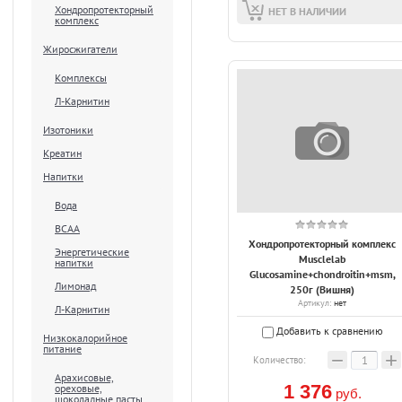
Хондропротекторный
НЕТ В НАЛИЧИИ
комплекс
Жиросжигатели
Комплексы
Л-Карнитин
Изотоники
Креатин
Напитки
Вода
ВСАА
Хондропротекторный комплекс
Энергетические
Musclelab
напитки
Glucosamine+chondroitin+msm,
Лимонад
250г (Вишня)
Артикул:
нет
Л-Карнитин
Добавить к сравнению
Низкокалорийное
питание
−
+
Количество:
Арахисовые,
1 376
ореховые,
руб.
шоколадные пасты