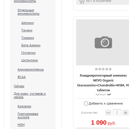
НЕТ В НАЛИЧИИ
Аминокислоты
Отдельные
аминокислоты
Аргинин
Таурин
Тирозин
Бета-Аланин
Глутамин
Цитруллин
Аминокомплексы
Хондропротекторный комплекс
ВСАА
NEVO Organic
Glucosamine+Chondroitin+MSM, 9
Гейнер
таблеток
Для кожи, суставов и
Артикул:
нет
связок
Добавить к сравнению
Коллаген
−
+
Количество:
Гиалуроновая
кислота
1 090
руб.
MSM