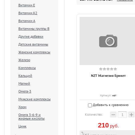
Витамин Е
Витамин К2
Витамин А
Витамины группы В
Другие добавки
Детские витамины
Женские комплексы
Железо
Комплексы
Кальций
NZT Магнезия Брикет
Магний
Омега-3
Артикул:
нет
Мужские комплексы
Добавить к сравнению
Хром
−
+
Омега 3-6-9 и
Количество:
жирные кислоты
210
руб.
Цинк