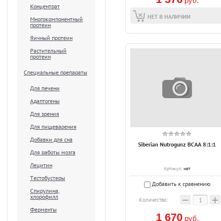
руб.
Концентрат
НЕТ В НАЛИЧИИ
Многокомпонентный
протеин
Яичный протеин
Растительный
протеин
Специальные препараты
Для печени
Адаптогены
Для зрения
Для пищеварения
Добавки для сна
Siberian Nutrogunz BCAA 8:1:1
Для работы мозга
Лецитин
Артикул:
нет
Тестобустеры
Добавить к сравнению
Спирулина,
хлорофилл
−
+
Количество:
Ферменты
1 670
руб.