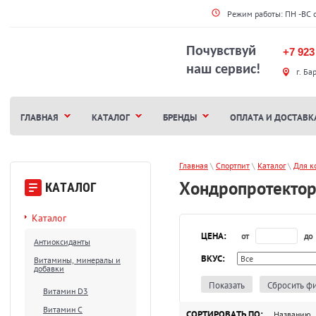
Режим работы: ПН -ВС 
Почувствуй
+7 923
наш сервис!
г. Ба
ГЛАВНАЯ
КАТАЛОГ
БРЕНДЫ
ОПЛАТА И ДОСТАВК
Главная
 \ 
Спортпит
 \ 
Каталог
 \ 
Для к
Хондропротекто
КАТАЛОГ
Каталог
ЦЕНА:
от
до
Антиоксиданты
ВКУС:
Витамины, минералы и
добавки
Показать
Сбросить ф
Витамин D3
Витамин С
СОРТИРОВАТЬ ПО:
Названию