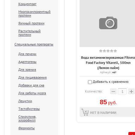
Концентрат
Многокомпонентный
протеин
Яичный протеин
Растительный
протеин
Специальные препараты
Для печени
Вода витаминизированная Fitnes
Адаптогены
Food Factory Vitavell, 500мл
(Лимон-лайм)
Для зрения
Артикул:
нет
Для пищеварения
Добавить к сравнению
Добавки для сна
−
+
Количество:
Для работы мозга
85
Лецитин
руб.
Тестобустеры
НЕТ В НАЛИЧИИ
Спирулина,
хлорофилл
Ферменты