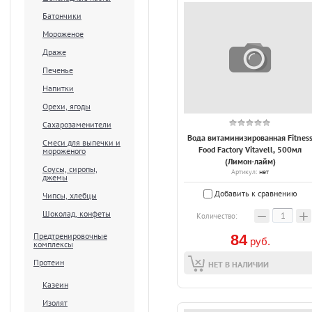
Батончики
Мороженое
Драже
Печенье
Напитки
Орехи, ягоды
Сахарозаменители
Вода витаминизированная Fitnes
Смеси для выпечки и
Food Factory Vitavell, 500мл
мороженого
(Лимон-лайм)
Соусы, сиропы,
Артикул:
нет
джемы
Добавить к сравнению
Чипсы, хлебцы
−
+
Шоколад, конфеты
Количество:
Предтренировочные
84
руб.
комплексы
Протеин
НЕТ В НАЛИЧИИ
Казеин
Изолят