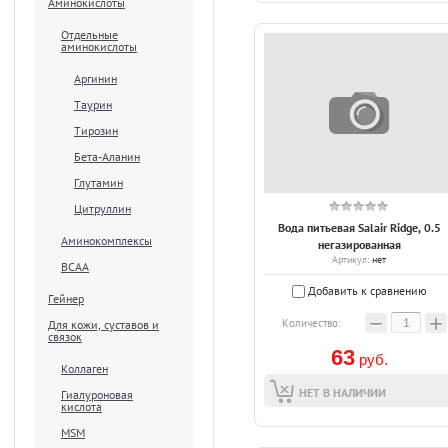
Аминокислоты
Отдельные
аминокислоты
Аргинин
Таурин
Тирозин
Бета-Аланин
Глутамин
Цитруллин
Вода питьевая Salair Ridge, 0.5
Аминокомплексы
негазированная
Артикул:
нет
ВСАА
Добавить к сравнению
Гейнер
−
+
Количество:
Для кожи, суставов и
связок
63
руб.
Коллаген
НЕТ В НАЛИЧИИ
Гиалуроновая
кислота
MSM