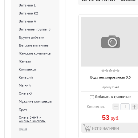
Витамин Е
Витамин К2
Витамин А
Витамины группы В
Другие добавки
Детские витамины
Женские комплексы
Железо
Комплексы
Кальций
Вода негазированная 0.5
Магний
Артикул:
нет
Омега-3
Добавить к сравнению
Мужские комплексы
−
+
Количество:
Хром
53
Омега 3-6-9 и
руб.
жирные кислоты
НЕТ В НАЛИЧИИ
Цинк