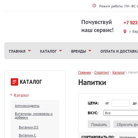
Режим работы: ПН -ВС 
Почувствуй
+7 923
наш сервис!
г. Ба
ГЛАВНАЯ
КАТАЛОГ
БРЕНДЫ
ОПЛАТА И ДОСТАВК
Главная
 \ 
Спортпит
 \ 
Каталог
 \ 
Напи
Напитки
КАТАЛОГ
Каталог
ЦЕНА:
от
до
Антиоксиданты
ВКУС:
Витамины, минералы и
добавки
Показать
Сбросить ф
Витамин D3
Витамин С
СОРТИРОВАТЬ ПО:
Названию