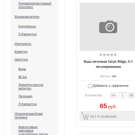
Хондропротекторный
комплекс
Жиросжигатели
Комплексы
Л-Карнитин
Изотоники
Креатин
Напитки
Вода питьевая Salair Ridge, 0.5
негазированная
Вода
Артикул:
нет
ВСАА
Энергетические
Добавить к сравнению
напитки
−
+
Количество:
Лимонад
Л-Карнитин
65
руб.
Низкокалорийное
НЕТ В НАЛИЧИИ
питание
Арахисовые,
ореховые,
шоколадные пасты