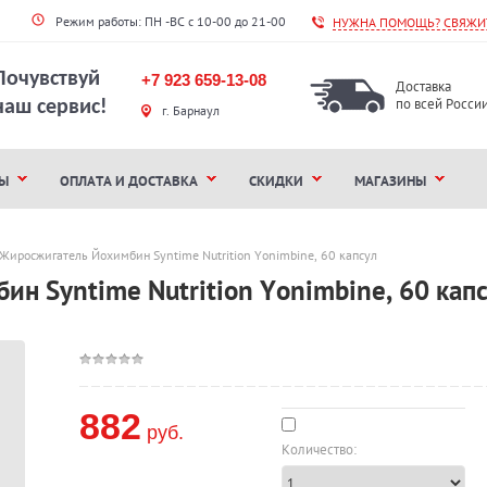
Режим работы: ПН -ВС с 10-00 до 21-00
НУЖНА ПОМОЩЬ? СВЯЖИТ
Почувствуй
+7 923 659-13-08
Доставка
по всей Росси
наш сервис!
г. Барнаул
Ы
ОПЛАТА И ДОСТАВКА
СКИДКИ
МАГАЗИНЫ
Жиросжигатель Йохимбин Syntime Nutrition Yonimbine, 60 капсул
н Syntime Nutrition Yonimbine, 60 кап
882
руб.
Количество: